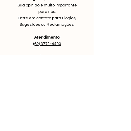
Sua opinião é muito importante
para nós.
Entre em contato para Elogios,
Sugestões ou Reclamações.
Atendimento:
(62) 3771-4400
Televendas:
0800 942 4241
Whatsapp
(62) 98161-0059
Contato
ANT SOLUÇÕES E SERVIÇOS DE
TELECOMUNICAÇÕES LTDA